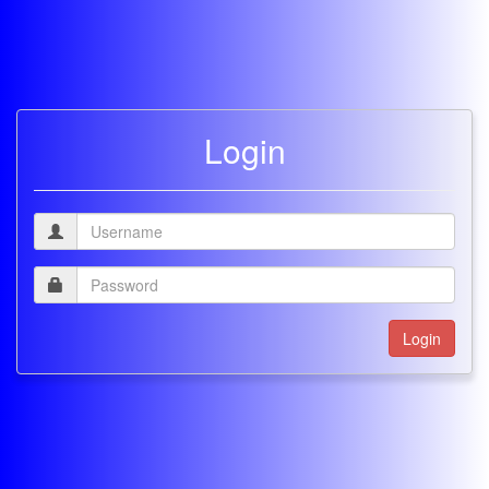
Login
Login