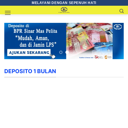
MELAYANI DENGAN SEPENUH HATI
DEPOSITO 1 BULAN
Menyimpan Deposito di
PT BPR Sinar mas Pelita
terbilang mudah, aman, nyaman, dan menguntungkan,
karena setiap simpanan deposito dijamin oleh
Lembaga Penjamin Simpanan (LPS) sesuai dengan
ketentuan dan persyaratan yang berlaku, jaadi ayo
simpan Dana Anda di deposito di
PT BPR Sinar Mas