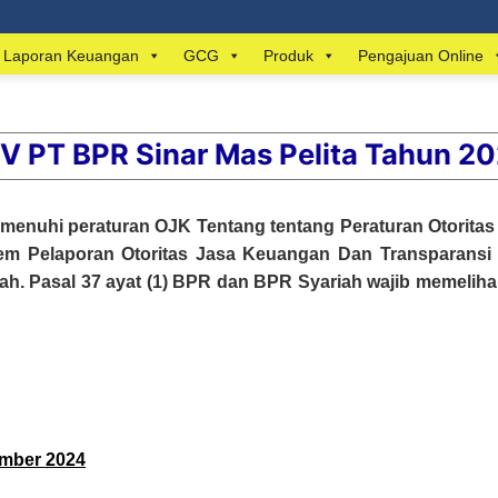
Laporan Keuangan
GCG
Produk
Pengajuan Online
IV PT BPR Sinar Mas Pelita Tahun 2
emenuhi peraturan OJK Tentang tentang Peraturan Otorita
tem Pelaporan Otoritas Jasa Keuangan Dan Transparans
iah.
Pasal 37 ayat (1)
BPR dan BPR Syariah wajib memelih
ember 2024