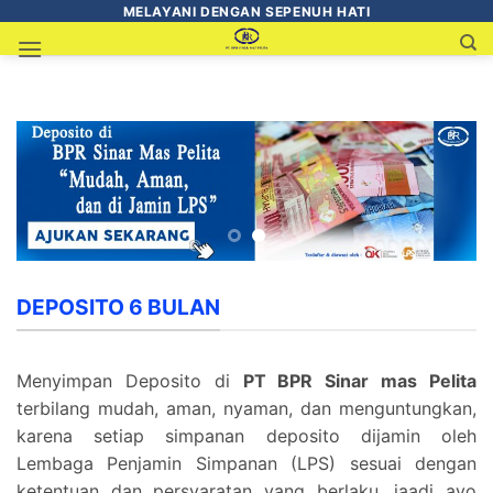
MELAYANI DENGAN SEPENUH HATI
DEPOSITO 6 BULAN
Menyimpan Deposito di
PT BPR Sinar mas Pelita
terbilang mudah, aman, nyaman, dan menguntungkan,
karena setiap simpanan deposito dijamin oleh
Lembaga Penjamin Simpanan (LPS) sesuai dengan
ketentuan dan persyaratan yang berlaku, jaadi ayo